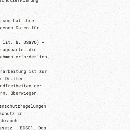
schutzerklärung
rson hat ihre
genen Daten für
 lit. b. DSGVO)
-
ragspartei die
ahmen erforderlich,
rarbeitung ist zur
s Dritten
ndfreiheiten der
rn, überwiegen.
enschutzregelungen
schutz in
sbrauch
esetz – BDSG). Das