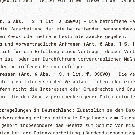
ßgeblich sein, teilen wir Ihnen diese in der Daten
t. 6 Abs. 1 S. 1 lit. a DSGVO)
- Die betroffene Pe
die Verarbeitung der sie betreffenden personenbezo
en Zweck oder mehrere bestimmte Zwecke gegeben.
g und vorvertragliche Anfragen (Art. 6 Abs. 1 S. 1
 ist für die Erfüllung eines Vertrags, dessen Vert
n ist, oder zur Durchführung vorvertraglicher Maßn
der betroffenen Person erfolgen.
ressen (Art. 6 Abs. 1 S. 1 lit. f. DSGVO)
- Die Ve
chtigten Interessen des Verantwortlichen oder eine
fern nicht die Interessen oder Grundrechte und Gru
on, die den Schutz personenbezogener Daten erforde
tzregelungen in Deutschland
: Zusätzlich zu den Dat
ndverordnung gelten nationale Regelungen zum Daten
 gehört insbesondere das Gesetz zum Schutz vor Mis
aten bei der Datenverarbeitung (Bundesdatenschutzg