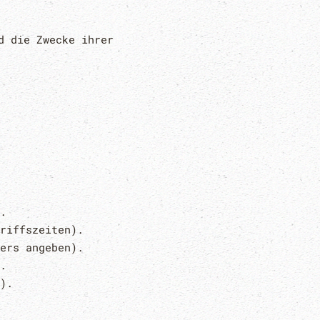
d die Zwecke ihrer
.
riffszeiten).
ers angeben).
.
).