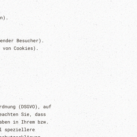
n).
ender Besucher).
 von Cookies).
rdnung (DSGVO), auf
eachten Sie, dass
aben in Ihrem bzw.
l speziellere