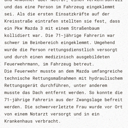
und das eine Person im Fahrzeug eingeklemmt
sei. A
ls die ersten Einsatzkräfte auf der
Kreisstraße eintrafen stellten sie fest, dass
ein Pkw
Mazda 3 mit einem Straßenbaum
kollidiert wa
r. Die 71
-
jährige Fahrerin war
schwer im
Beinber
ei
ch eingeklemmt. Umgehend
wurde die Person rettungsdienstlich versorgt
und
durch einen medizinisch ausgebildeten
Feuerwehrmann, im Fahrzeug betreut.
Die
Feuerwehr musste an dem Mazda umfangreiche
technische
Rettungsmaßnahmen mit
hydraulischem
Rettungsgerät durchführen, unter anderem
musste das Dach entfernt
werden. So konnte die
71
-
jährige Fahrerin aus der Zwangslage befreit
werden. Die
schwerverletzte Frau wurde vor Ort
von einem Notarzt versorgt und in ein
Krankenhaus
verbracht.