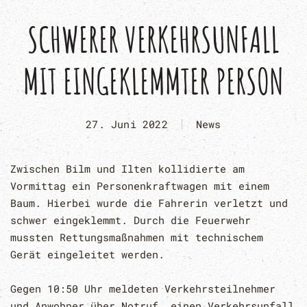
SCHWERER VERKEHRSUNFALL
MIT EINGEKLEMMTER PERSON
27. Juni 2022
News
Zwischen Bilm und Ilten kollidierte am
Vormittag ein Personenkraftwagen mit
einem
Baum. Hierbei wurde die Fahrerin
verletzt und
schwer eingeklemmt. Durch
die Feuerwehr
mussten Rettungsmaßnahmen mit technischem
Gerät eingeleitet
werden.
Gegen 10:50 Uhr
meldeten Verkehrsteilnehmer
und Anwohner über Notruf, einen
Verkehrsunfall