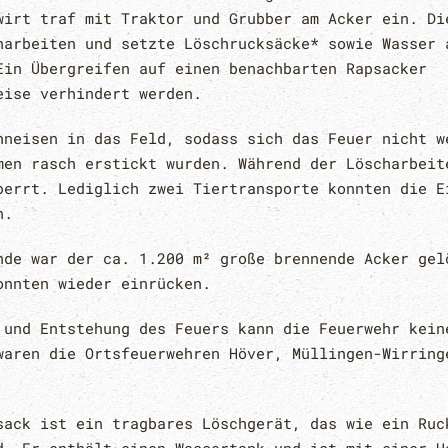
wirt traf mit Traktor und Grubber am Acker ein. Di
harbeiten und setzte Löschrucksäcke* sowie Wasser 
Ein Übergreifen auf einen benachbarten Rapsacker
eise verhindert werden.
hneisen in das Feld, sodass sich das Feuer nicht w
men rasch erstickt wurden. Während der Löscharbeit
perrt. Lediglich zwei Tiertransporte konnten die E
n.
nde war der ca. 1.200 m² große brennende Acker gel
onnten wieder einrücken.
 und Entstehung des Feuers kann die Feuerwehr kein
waren die Ortsfeuerwehren Höver, Müllingen-Wirring
sack ist ein tragbares Löschgerät, das wie ein Ruc