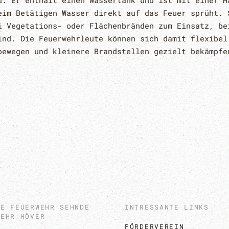
d. Er enthält einen Wassertank und ist mit einer H
eim Betätigen Wasser direkt auf das Feuer sprüht. 
i Vegetations- oder Flächenbränden zum Einsatz, be
ind. Die Feuerwehrleute können sich damit flexibel
bewegen und kleinere Brandstellen gezielt bekämpfe
GE FEUERWEHR SEHNDE
INTRESSANTE LINKS
WEHR HÖVER
FÖRDERVEREIN