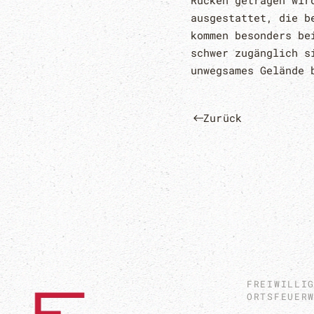
Rücken getragen wir
ausgestattet, die b
kommen besonders be
schwer zugänglich s
unwegsames Gelände 
Zurück
FREIWILLI
ORTSFEUER