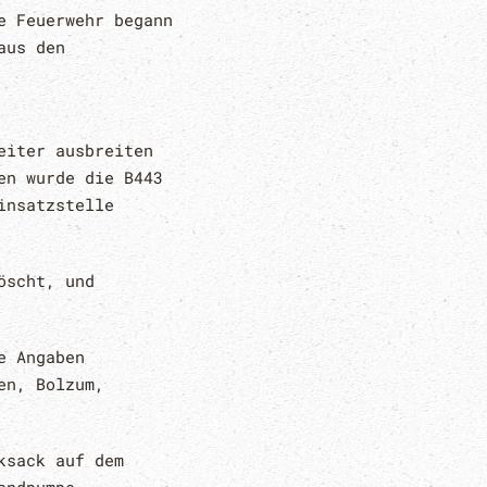
e Feuerwehr begann
aus den
eiter ausbreiten
en wurde die B443
insatzstelle
öscht, und
e Angaben
en, Bolzum,
ksack auf dem