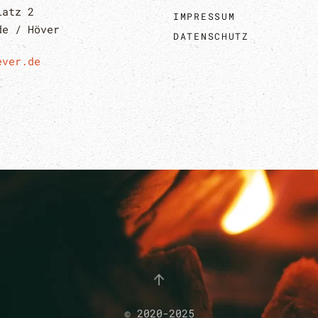
latz 2
IMPRESSUM
de / Höver
DATENSCHUTZ
ever.de
© 2020-2025