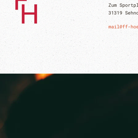
Zum Sportp
31319 Sehn
mail@ff-ho