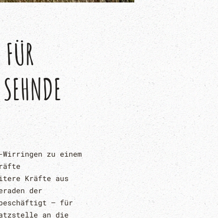
FÜR G
 SEHNDE
-Wirringen zu einem
räfte
itere Kräfte aus
eraden der
beschäftigt – für
atzstelle an die